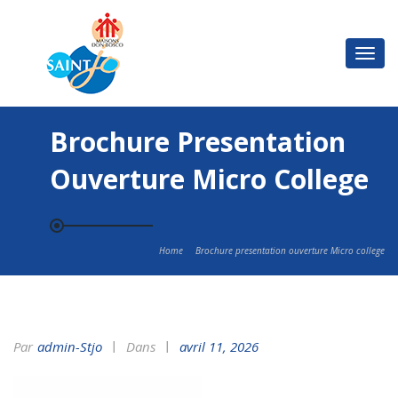
Basc
la
navi
Brochure Presentation
Ouverture Micro College
Home
Brochure presentation ouverture Micro college
Par
Admin-Stjo
Dans
avril 11, 2026