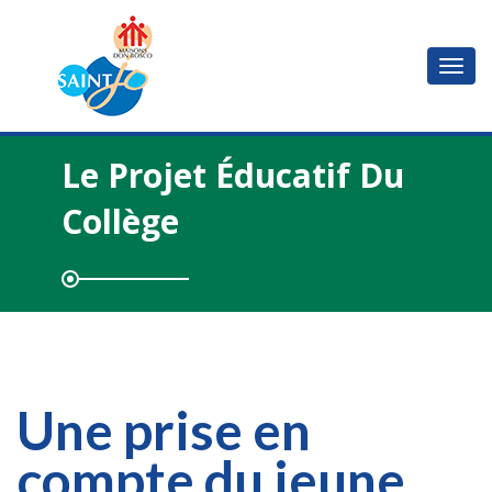
Basc
la
navi
Le Projet Éducatif Du
Collège
Une prise en
compte du jeune