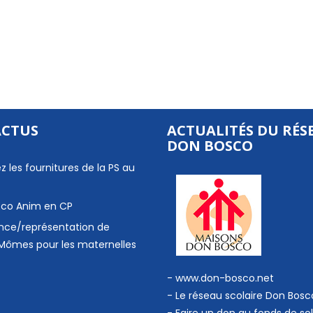
ACTUS
ACTUALITÉS DU RÉS
DON BOSCO
z les fournitures de la PS au
 Eco Anim en CP
nce/représentation de
Mômes pour les maternelles
- www.don-bosco.net
-
Le réseau scolaire Don Bosc
-
Faire un don au fonds de sol