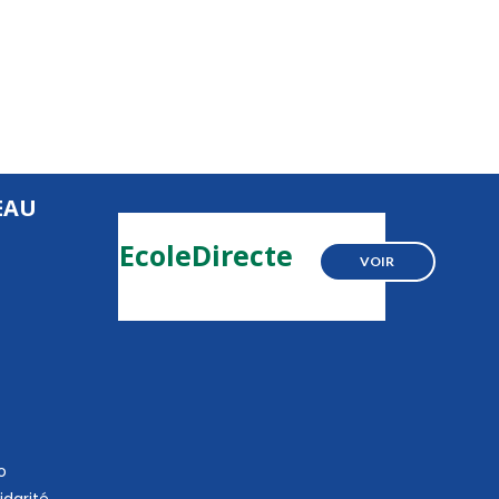
EAU
EcoleDirecte
VOIR
o
idarité