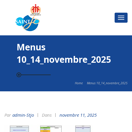
Basc
la
navi
Menus
10_14_novembre_2025
Home
Menus 10_14_novembre_2025
Par
Admin-Stjo
Dans
novembre 11, 2025