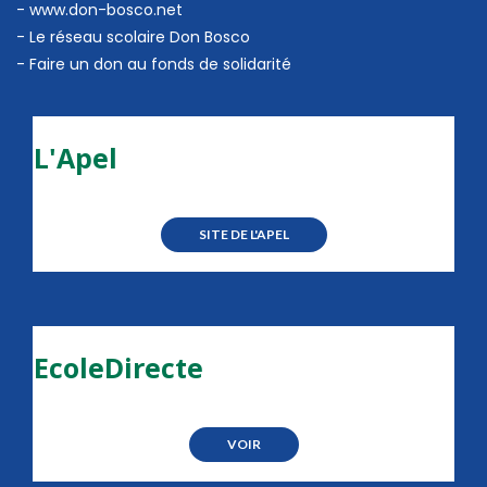
- www.don-bosco.net
-
Le réseau scolaire Don Bosco
-
Faire un don au fonds de solidarité
L'Apel
SITE DE L'APEL
EcoleDirecte
VOIR