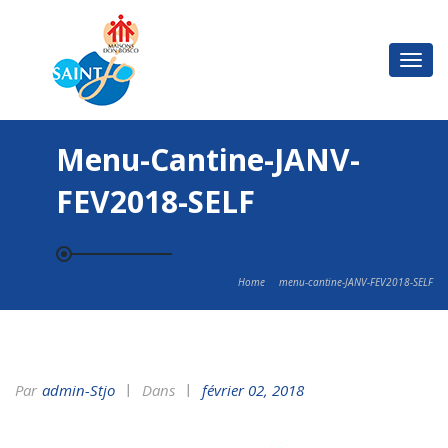
Basc
la
navi
Menu-Cantine-JANV-
FEV2018-SELF
Home
menu-cantine-JANV-FEV2018-SELF
Par
Admin-Stjo
Dans
février 02, 2018