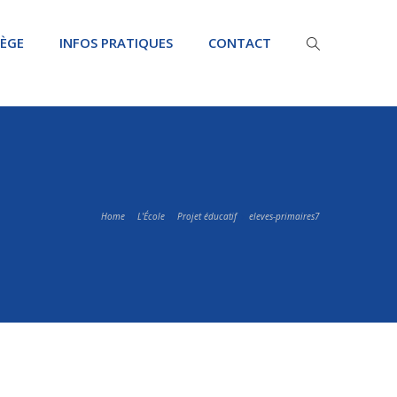
LÈGE
INFOS PRATIQUES
CONTACT
Home
L'École
Projet éducatif
eleves-primaires7