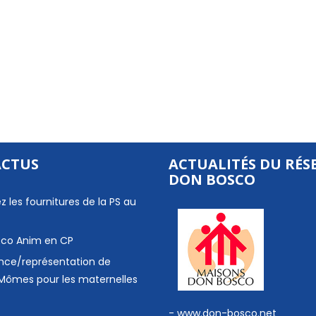
ACTUS
ACTUALITÉS DU RÉS
DON BOSCO
z les fournitures de la PS au
 Eco Anim en CP
nce/représentation de
Mômes pour les maternelles
- www.don-bosco.net