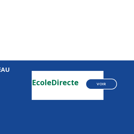
EAU
EcoleDirecte
VOIR