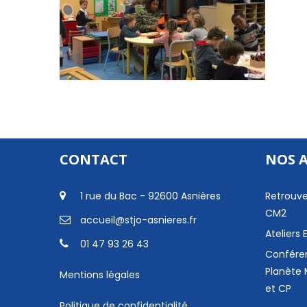
CONTACT
NOS 
1 rue du Bac - 92600 Asnières
Retrouve
CM2
accueil@stjo-asnieres.fr
Ateliers
01 47 93 26 43
Confére
Planète 
Mentions légales
et CP
Politique de confidentialité