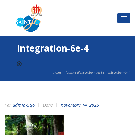
Basc
la
navi
Integration-6e-4
Home
Journée d'intégration des 6e
integration-6e-4
Par
Admin-Stjo
Dans
novembre 14, 2025