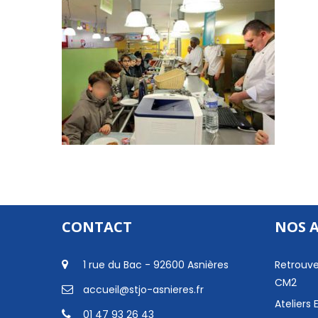
CONTACT
NOS 
1 rue du Bac - 92600 Asnières
Retrouve
CM2
accueil@stjo-asnieres.fr
Ateliers
01 47 93 26 43