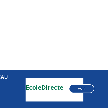
EAU
EcoleDirecte
VOIR