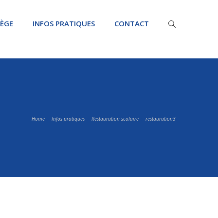
LÈGE
INFOS PRATIQUES
CONTACT
Home
Infos pratiques
Restauration scolaire
restauration3