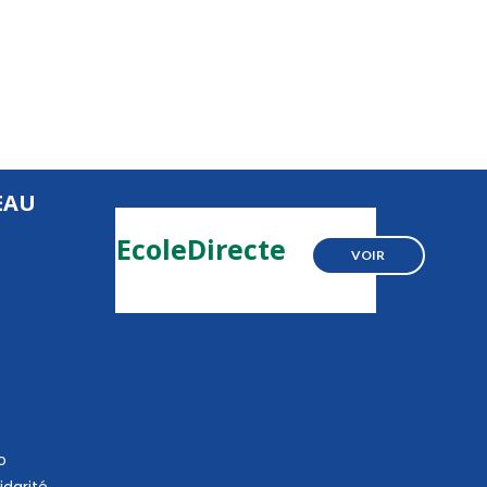
EAU
EcoleDirecte
VOIR
o
idarité