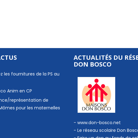
ACTUS
ACTUALITÉS DU RÉS
DON BOSCO
z les fournitures de la PS au
 Eco Anim en CP
nce/représentation de
Mômes pour les maternelles
- www.don-bosco.net
-
Le réseau scolaire Don Bosc
-
Faire un don au fonds de sol