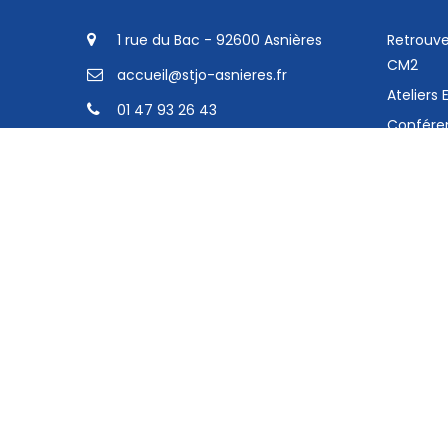
1 rue du Bac - 92600 Asnières
Retrouve
CM2
accueil@stjo-asnieres.fr
Ateliers
01 47 93 26 43
Confére
Planète 
Mentions légales
et CP
Politique de confidentialité