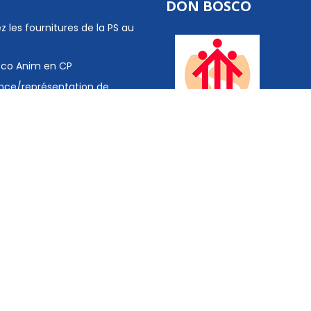
DON BOSCO
z les fournitures de la PS au
 Eco Anim en CP
nce/représentation de
Mômes pour les maternelles
- www.don-bosco.net
-
Le réseau scolaire Don Bosc
-
Faire un don au fonds de sol
L'Apel