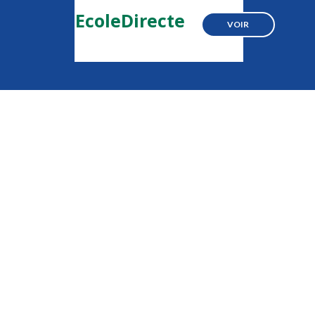
EcoleDirecte
VOIR
o
idarité
SITE DE L'APEL