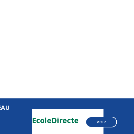
EAU
EcoleDirecte
VOIR