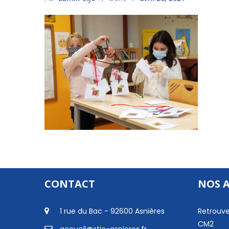
CONTACT
NOS 
1 rue du Bac - 92600 Asnières
Retrouve
CM2
accueil@stjo-asnieres.fr