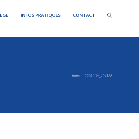
LÈGE
INFOS PRATIQUES
CONTACT
Home
20201104_104322