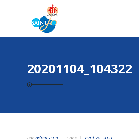
20201104_104322
Par
Admin-Stjo
Dans
avril 28, 2021