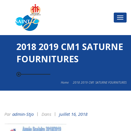
Basc
la
navi
2018 2019 CM1 SATURNE
FOURNITURES
Home
2018 2019 CM1 SATURNE FOURNITURES
Par
Admin-Stjo
Dans
juillet 16, 2018