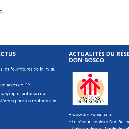
R
ACTUS
ACTUALITÉS DU RÉS
DON BOSCO
z les fournitures de la PS au
 Eco Anim en CP
nce/représentation de
Mômes pour les maternelles
- www.don-bosco.net
-
Le réseau scolaire Don Bosc
-
Faire un don au fonds de sol