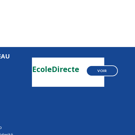
EAU
EcoleDirecte
VOIR
o
idarité