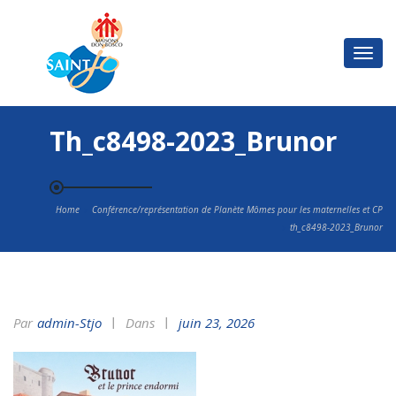
Basc
la
navi
Th_c8498-2023_Brunor
Home
Conférence/représentation de Planète Mômes pour les maternelles et CP
th_c8498-2023_Brunor
Par
Admin-Stjo
Dans
juin 23, 2026