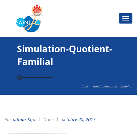
Basc
la
navi
Simulation-Quotient-
Familial
Home
simulation-quotient-familial
Par
Admin-Stjo
Dans
octobre 20, 2017