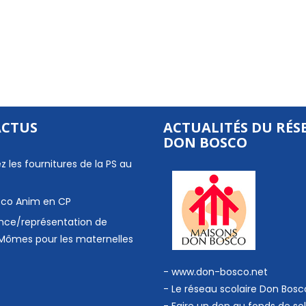
ACTUS
ACTUALITÉS DU RÉS
DON BOSCO
z les fournitures de la PS au
 Eco Anim en CP
nce/représentation de
Mômes pour les maternelles
- www.don-bosco.net
-
Le réseau scolaire Don Bosc
-
Faire un don au fonds de sol