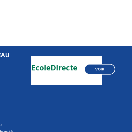
EAU
EcoleDirecte
VOIR
o
idarité