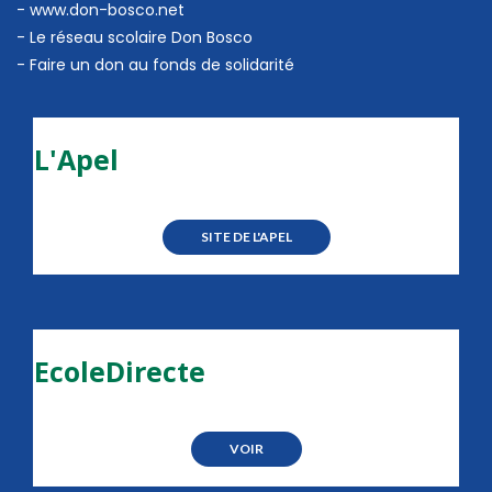
- www.don-bosco.net
-
Le réseau scolaire Don Bosco
-
Faire un don au fonds de solidarité
L'Apel
SITE DE L'APEL
EcoleDirecte
VOIR