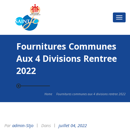
Basc
la
navi
Fournitures Communes
Aux 4 Divisions Rentree
2022
Home
Fournitures communes aux 4 divisions rentree 2022
Par
Admin-Stjo
Dans
juillet 04, 2022