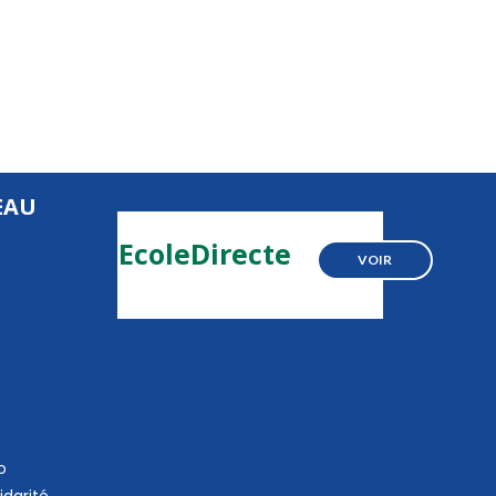
EAU
EcoleDirecte
VOIR
o
idarité