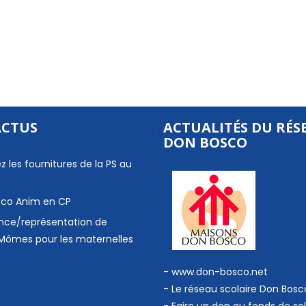
ACTUS
ACTUALITÉS DU RÉS
DON BOSCO
z les fournitures de la PS au
 Eco Anim en CP
nce/représentation de
Mômes pour les maternelles
- www.don-bosco.net
-
Le réseau scolaire Don Bosc
-
Faire un don au fonds de sol