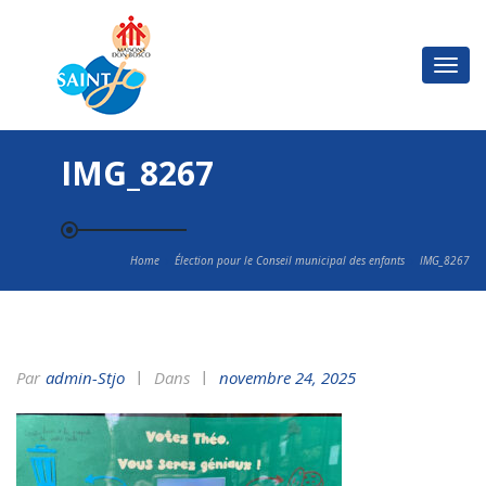
Basc
la
navi
IMG_8267
Home
Élection pour le Conseil municipal des enfants
IMG_8267
Par
Admin-Stjo
Dans
novembre 24, 2025