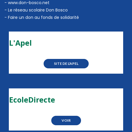
- www.don-bosco.net
-
Le réseau scolaire Don Bosco
-
Faire un don au fonds de solidarité
L'Apel
SITE DE L'APEL
EcoleDirecte
VOIR